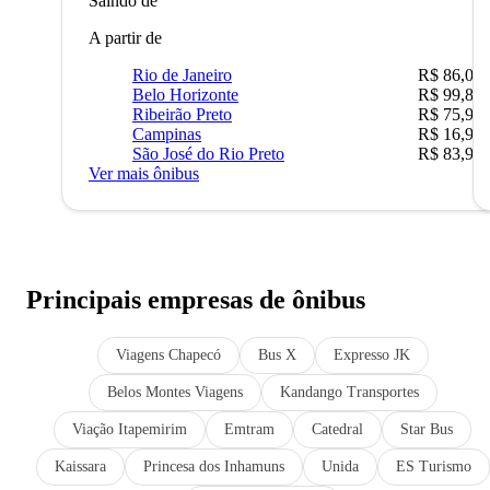
Saindo de
A partir de
Rio de Janeiro
R$ 86,00
Belo Horizonte
R$ 99,89
Ribeirão Preto
R$ 75,90
Campinas
R$ 16,90
São José do Rio Preto
R$ 83,90
Ver mais ônibus
Principais empresas de ônibus
Viagens Chapecó
Bus X
Expresso JK
Belos Montes Viagens
Kandango Transportes
Viação Itapemirim
Emtram
Catedral
Star Bus
Kaissara
Princesa dos Inhamuns
Unida
ES Turismo